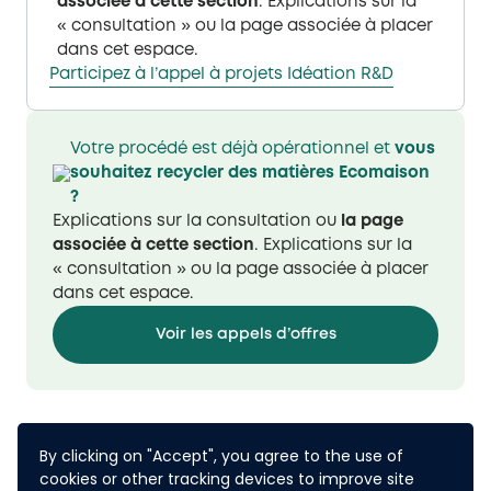
associée à cette section
. Explications sur la
« consultation » ou la page associée à placer
dans cet espace​.
Participez à l’appel à projets Idéation R&D​​​
Votre procédé est déjà opérationnel et
vous
souhaitez recycler des matières Ecomaison​
?
Explications sur la consultation ou
la page
associée à cette section
. Explications sur la
« consultation » ou la page associée à placer
dans cet espace​.
Voir les appels d’offres
By clicking on "Accept", you agree to the use of
cookies or other tracking devices to improve site
English