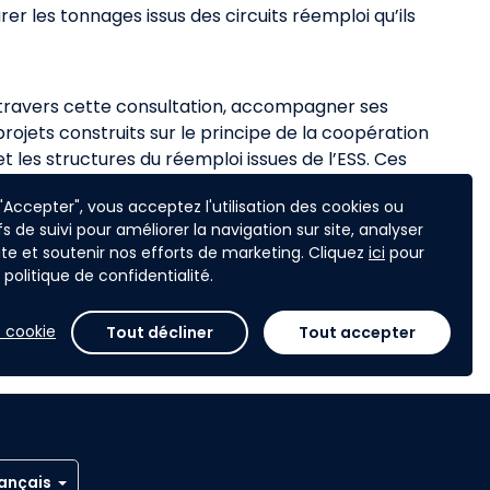
rer les tonnages issus des circuits réemploi qu’ils
à travers cette consultation, accompagner ses
ojets construits sur le principe de la coopération
et les structures du réemploi issues de l’ESS. Ces
cation et de la rénovation, de la mise en place de
 "Accepter", vous acceptez l'utilisation des cookies ou
me local.
fs de suivi pour améliorer la navigation sur site, analyser
 cadre du reporting de la performance extra-
 site et soutenir nos efforts de marketing. Cliquez
ici
pour
ères de cet Appel à Projets sont alignés avec la
politique de confidentialité.
 cookie
Tout décliner
Tout accepter
ançais