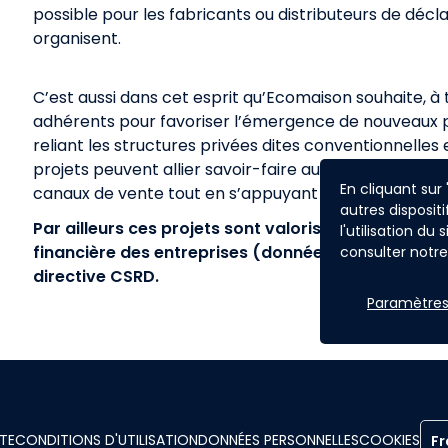
possible pour les fabricants ou distributeurs de décla
organisent.
C’est aussi dans cet esprit qu’Ecomaison souhaite, 
adhérents pour favoriser l’émergence de nouveaux pr
reliant les structures privées dites conventionnelles 
projets peuvent allier savoir-faire autour de la fabri
En cliquant sur
canaux de vente tout en s’appuyant sur un écosystè
autres dispositi
Par ailleurs ces projets sont valorisables dans le
l'utilisation du
financière des entreprises (données ESG). Les crit
consulter notre 
directive CSRD.
Paramètres
ITE
CONDITIONS D'UTILISATION
DONNÉES PERSONNELLES
COOKIES
Fr