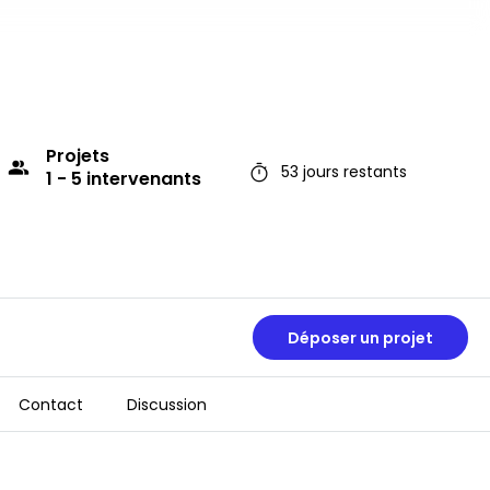
Projets
group
timer
53 jours restants
1 - 5 intervenants
Déposer un projet
Contact
Discussion
timer
53 jours restants